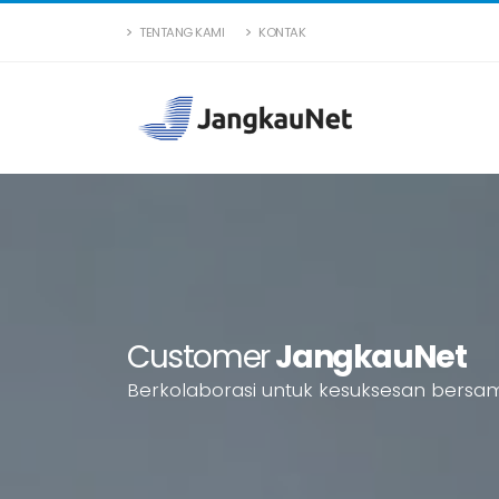
TENTANG KAMI
KONTAK
Customer
JangkauNet
B
e
r
k
o
l
a
b
o
r
a
s
i
u
n
t
u
k
k
e
s
u
k
s
e
s
a
n
b
e
r
s
a