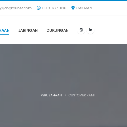
s@jangkaunet.com
0813-1777-1136
Cek Area
HAAN
JARINGAN
DUKUNGAN
PERUSAHAAN
CUSTOMER KAMI